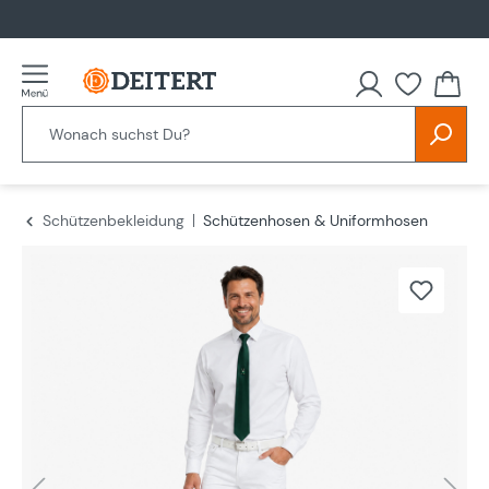
alt springen
Schützenbekleidung
Schützenhosen & Uniformhosen
Bildergalerie überspringen