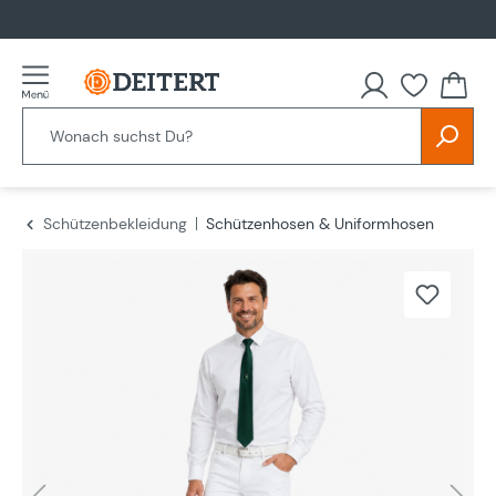
alt springen
Schützenbekleidung
Schützenhosen & Uniformhosen
Bildergalerie überspringen