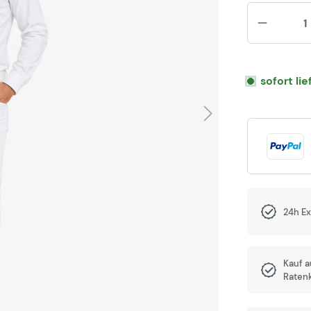
sofort li
24h E
Kauf 
Raten