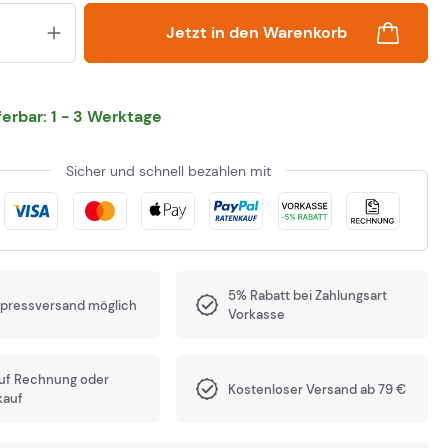
Produkt Anzahl: Gib den gewünsch
Jetzt in den Warenkorb
eferbar: 1 - 3 Werktage
Sicher und schnell bezahlen mit
5% Rabatt bei Zahlungsart
xpressversand möglich
Vorkasse
auf Rechnung oder
Kostenloser Versand ab 79 €
kauf