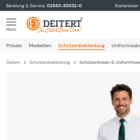
Beratung & Service:
02583-30032-0
Kostenloser
springen
Zur Hauptnavigation springen
Pokale
Medaillen
Schützenbekleidung
Uniformzub
Deitert
Schützenbekleidung
Schützenhosen & Uniformhos
Bildergalerie überspringen