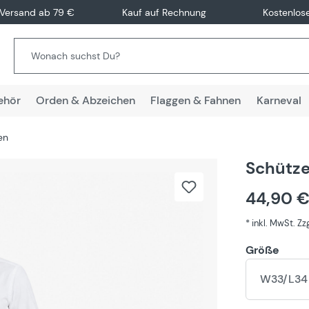
 Versand ab 79 €
Kauf auf Rechnung
Kostenlos
ehör
Orden & Abzeichen
Flaggen & Fahnen
Karneval
en
Schütze
44,90 
* inkl. MwSt. Z
Größe
W33/L34