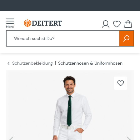
alt springen
Schützenbekleidung
Schützenhosen & Uniformhosen
Bildergalerie überspringen