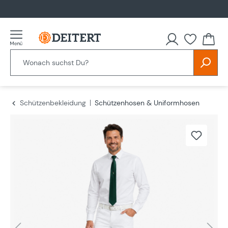
alt springen
Schützenbekleidung
Schützenhosen & Uniformhosen
Bildergalerie überspringen