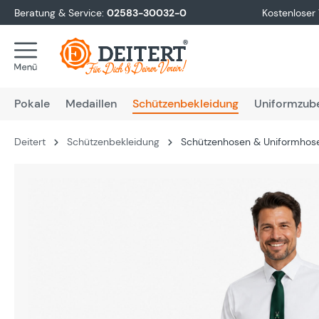
Beratung & Service:
02583-30032-0
Kostenloser
springen
Zur Hauptnavigation springen
Pokale
Medaillen
Schützenbekleidung
Uniformzub
Deitert
Schützenbekleidung
Schützenhosen & Uniformhos
Bildergalerie überspringen