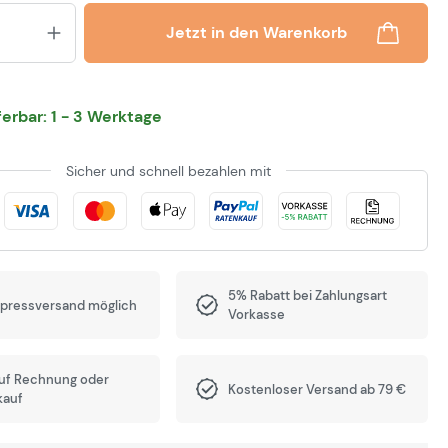
Produkt Anzahl: Gib den gewünsch
Jetzt in den Warenkorb
eferbar: 1 - 3 Werktage
Sicher und schnell bezahlen mit
5% Rabatt bei Zahlungsart
xpressversand möglich
Vorkasse
auf Rechnung oder
Kostenloser Versand ab 79 €
kauf