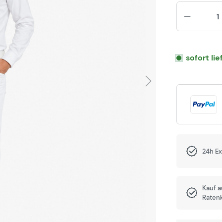
sofort li
24h E
Kauf 
Raten