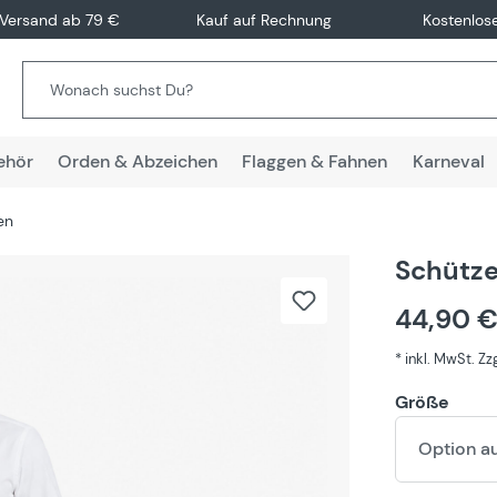
 Versand ab 79 €
Kauf auf Rechnung
Kostenlos
ehör
Orden & Abzeichen
Flaggen & Fahnen
Karneval
en
Schütze
44,90 
* inkl. MwSt. Z
Größe
Option a