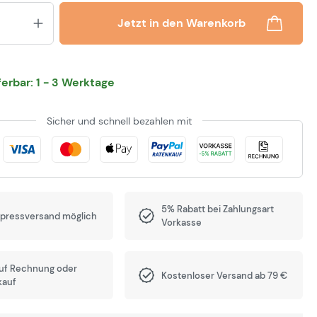
Produkt Anzahl: Gib den gewünsch
Jetzt in den Warenkorb
eferbar: 1 - 3 Werktage
Sicher und schnell bezahlen mit
5% Rabatt bei Zahlungsart
xpressversand möglich
Vorkasse
auf Rechnung oder
Kostenloser Versand ab 79 €
kauf