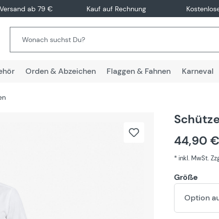
 Versand ab 79 €
Kauf auf Rechnung
Kostenlos
ehör
Orden & Abzeichen
Flaggen & Fahnen
Karneval
en
Schütze
44,90 
* inkl. MwSt. Z
Größe
Option a