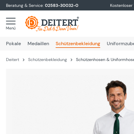
Beratung & Service:
02583-30032-0
Kostenloser
springen
Zur Hauptnavigation springen
Pokale
Medaillen
Schützenbekleidung
Uniformzub
Deitert
Schützenbekleidung
Schützenhosen & Uniformhos
Bildergalerie überspringen