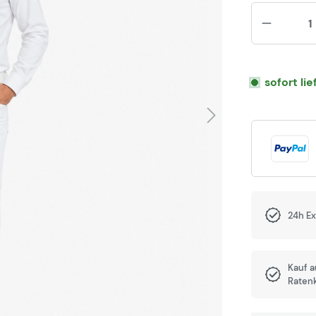
sofort li
24h E
Kauf 
Raten