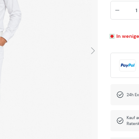
In wenige
24h E
Kauf 
Raten