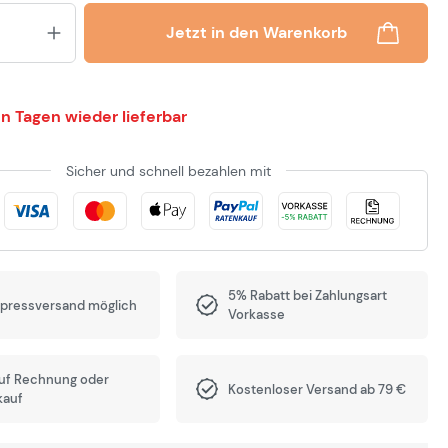
Produkt Anzahl: Gib den gewünsch
Jetzt in den Warenkorb
n Tagen wieder lieferbar
Sicher und schnell bezahlen mit
5% Rabatt bei Zahlungsart
xpressversand möglich
Vorkasse
auf Rechnung oder
Kostenloser Versand ab 79 €
kauf