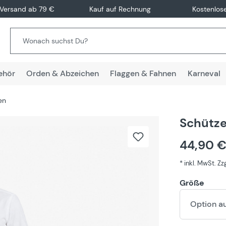
 Versand ab 79 €
Kauf auf Rechnung
Kostenlos
ehör
Orden & Abzeichen
Flaggen & Fahnen
Karneval
en
Schütze
44,90 
* inkl. MwSt. Z
Größe
Option a