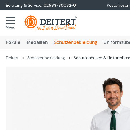
Beratung & Service:
02583-30032-0
Kostenloser
springen
Zur Hauptnavigation springen
Pokale
Medaillen
Schützenbekleidung
Uniformzub
Deitert
Schützenbekleidung
Schützenhosen & Uniformhos
Bildergalerie überspringen