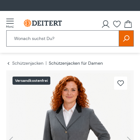
alt springen
Schützenjacken
Schützenjacken für Damen
Bildergalerie überspringen
Versandkostenfrei