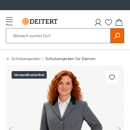
alt springen
Schützenjacken
Schützenjacken für Damen
Bildergalerie überspringen
Versandkostenfrei