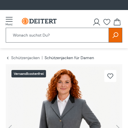
alt springen
Schützenjacken
Schützenjacken für Damen
Bildergalerie überspringen
Versandkostenfrei