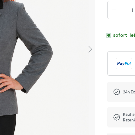
sofort li
24h E
Kauf 
Raten