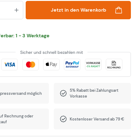
Produkt Anzahl: Gib den gewünsch
Jetzt in den Warenkorb
eferbar: 1 - 3 Werktage
Sicher und schnell bezahlen mit
5% Rabatt bei Zahlungsart
xpressversand möglich
Vorkasse
auf Rechnung oder
Kostenloser Versand ab 79 €
kauf