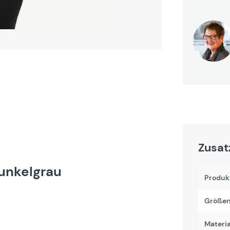
Zusat
unkelgrau
Produk
Größen
Materi