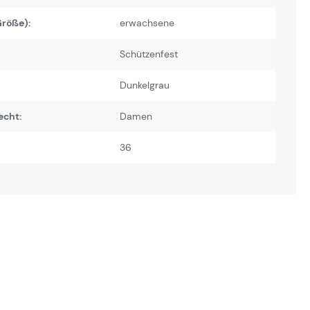
Größe):
erwachsene
Schützenfest
Dunkelgrau
echt:
Damen
36