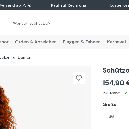
 Versand ab 79 €
Kauf auf Rechnung
Kostenlos
ehör
Orden & Abzeichen
Flaggen & Fahnen
Karneval
jacken für Damen
Schütze
154,90
inkl. MwSt. -
✓ 
Größe
36