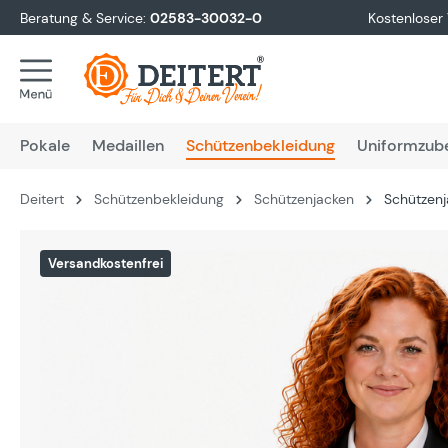
Beratung & Service:
02583-30032-0
Kostenloser
springen
Zur Hauptnavigation springen
Pokale
Medaillen
Schützenbekleidung
Uniformzub
Deitert
Schützenbekleidung
Schützenjacken
Schützen
Bildergalerie überspringen
Versandkostenfrei