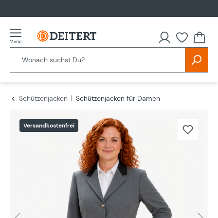
alt springen
Schützenjacken
Schützenjacken für Damen
Bildergalerie überspringen
Versandkostenfrei