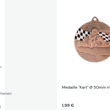
n
Medaille "Kart" Ø 50mm m
chenen
1,99 €
t