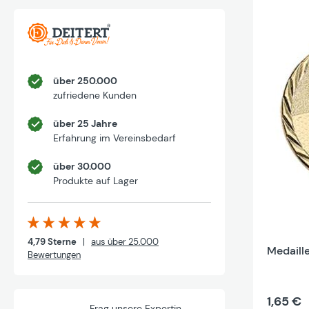
über 250.000
zufriedene Kunden
über 25 Jahre
Erfahrung im Vereinsbedarf
über 30.000
Produkte auf Lager
4,79 Sterne
|
aus über 25.000
Medaill
Bewertungen
1,65 €
Frag unsere Expertin