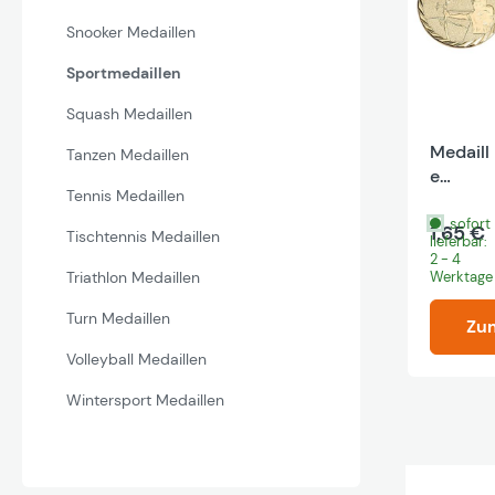
Snooker Medaillen
Sportmedaillen
Squash Medaillen
Medaill
Tanzen Medaillen
e
Tennis Medaillen
"Bogen
schieße
sofort
1,65 €
Tischtennis Medaillen
lieferbar:
n"
2 - 4
Werktage
Triathlon Medaillen
Turn Medaillen
Zu
Volleyball Medaillen
Wintersport Medaillen