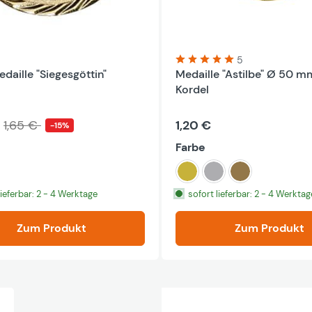
5
daille "Siegesgöttin"
Medaille "Astilbe" Ø 50 mm
Durchschnittliche Bewertu
Kordel
1,65 €
1,20 €
-15%
auswählen
Farbe
gold
silber
bronze
lieferbar: 2 - 4 Werktage
sofort lieferbar: 2 - 4 Werktag
Zum Produkt
Zum Produkt