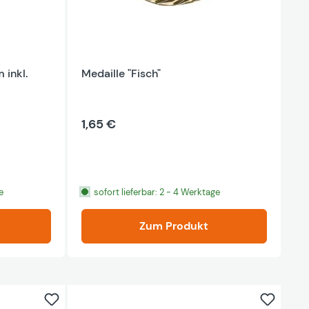
 inkl.
Medaille "Fisch"
ng von 5 von 5 Sternen
1,65 €
e
sofort lieferbar: 2 - 4 Werktage
Zum Produkt