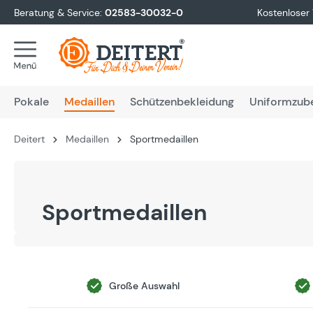
Beratung & Service:
02583-30032-0
Kostenloser
springen
Zur Hauptnavigation springen
Pokale
Medaillen
Schützenbekleidung
Uniformzub
Deitert
Medaillen
Sportmedaillen
Sportmedaillen
Große Auswahl