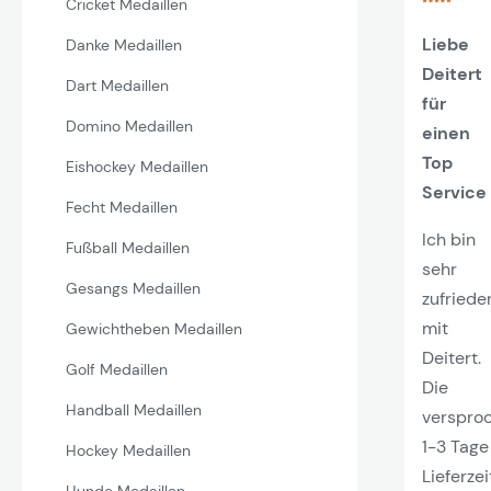
Cricket Medaillen
Liebe
Danke Medaillen
Deitert
Dart Medaillen
für
Domino Medaillen
einen
Top
Eishockey Medaillen
Service
Fecht Medaillen
Ich bin
Fußball Medaillen
sehr
Gesangs Medaillen
zufriede
mit
Gewichtheben Medaillen
Deitert.
Golf Medaillen
Die
Handball Medaillen
verspro
1-3 Tage
Hockey Medaillen
Lieferzei