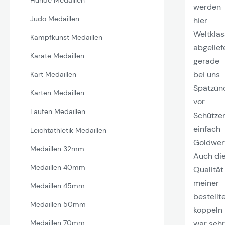
Hunde Medaillen
werden
Judo Medaillen
hier
Weltkla
Kampfkunst Medaillen
abgeliefe
Karate Medaillen
gerade
bei uns
Kart Medaillen
Spätzün
Karten Medaillen
vor
Laufen Medaillen
Schütze
einfach
Leichtathletik Medaillen
Goldwer
Medaillen 32mm
Auch di
Medaillen 40mm
Qualität
meiner
Medaillen 45mm
bestellt
Medaillen 50mm
koppeln
war sehr
Medaillen 70mm