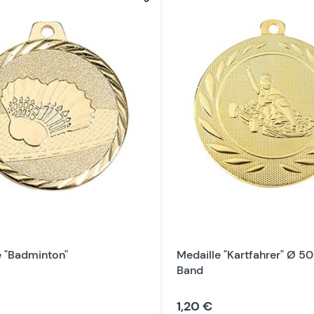
e "Badminton"
Medaille "Kartfahrer" Ø 
Band
1,20 €