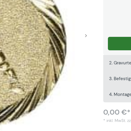
2. Gravurt
3. Befesti
4. Montag
0,00 €*
* inkl. MwSt.
zz