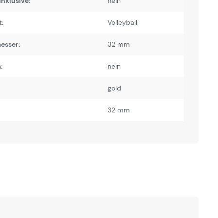
inklusive:
nein
:
Volleyball
esser:
32 mm
:
nein
gold
32 mm