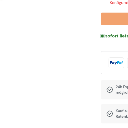
Konfigurat
sofort lie
24h Ex
möglic
Kauf a
Ratenk