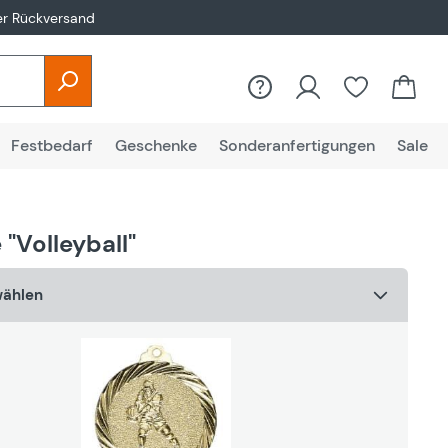
er Rückversand
Du hast 0
Festbedarf
Geschenke
Sonderanfertigungen
Sale
 "Volleyball"
wählen