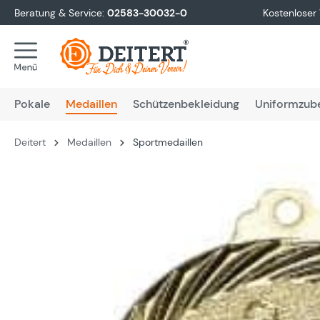
Beratung & Service:
02583-30032-0
Kostenloser
springen
Zur Hauptnavigation springen
Pokale
Medaillen
Schützenbekleidung
Uniformzub
Deitert
Medaillen
Sportmedaillen