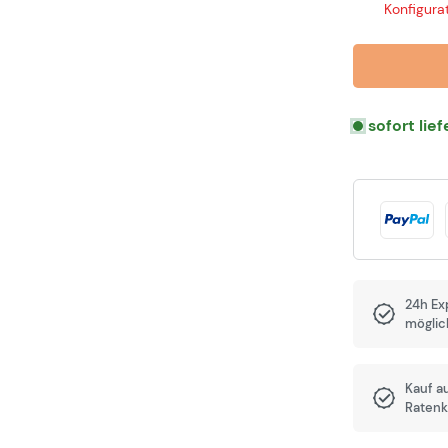
Konfigurat
sofort lie
24h Ex
möglic
Kauf a
Ratenk