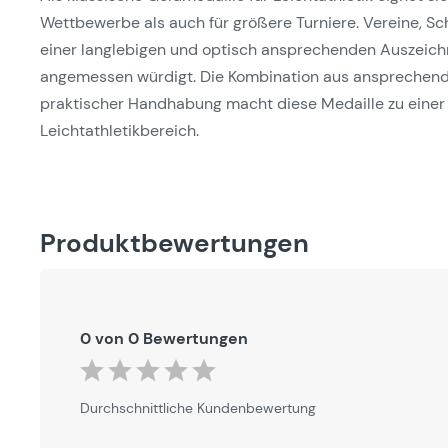
Wettbewerbe als auch für größere Turniere. Vereine, Sch
einer langlebigen und optisch ansprechenden Auszeichn
angemessen würdigt. Die Kombination aus ansprechende
praktischer Handhabung macht diese Medaille zu einer 
Leichtathletikbereich.
Produktbewertungen
0 von 0 Bewertungen
Durchschnittliche Bewertung von 0 von 5 Sternen
Durchschnittliche Kundenbewertung