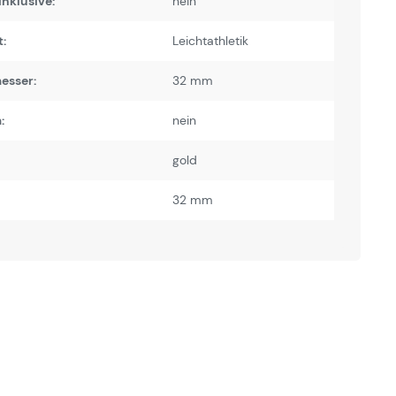
inklusive:
nein
:
Leichtathletik
esser:
32 mm
:
nein
gold
32 mm