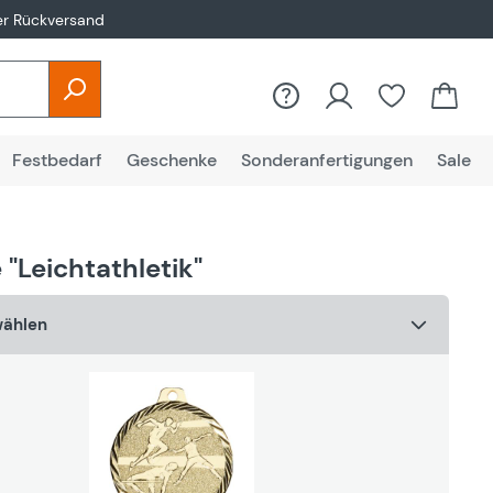
er Rückversand
Du hast 0
Festbedarf
Geschenke
Sonderanfertigungen
Sale
 "Leichtathletik"
wählen