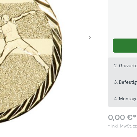
2. Gravurt
3. Befesti
4. Montag
0,00 €*
* inkl. MwSt.
zz