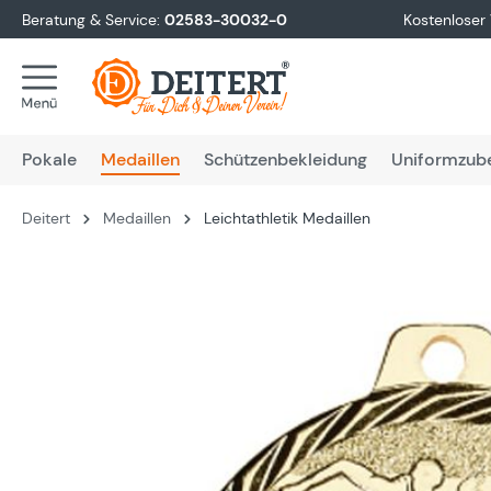
Beratung & Service:
02583-30032-0
Kostenloser
springen
Zur Hauptnavigation springen
Pokale
Medaillen
Schützenbekleidung
Uniformzub
Deitert
Medaillen
Leichtathletik Medaillen