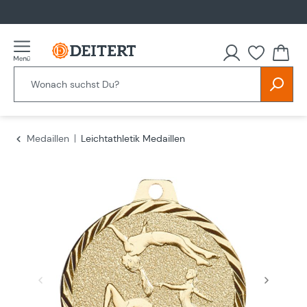
alt springen
Du hast
Medaillen
Leichtathletik Medaillen