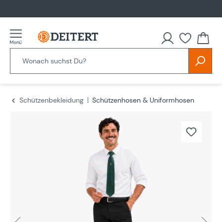
alt springen
Schützenbekleidung
Schützenhosen & Uniformhosen
Bildergalerie überspringen