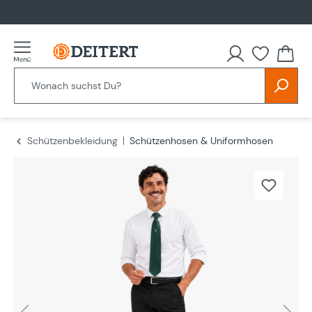
alt springen
Schützenbekleidung
Schützenhosen & Uniformhosen
Bildergalerie überspringen