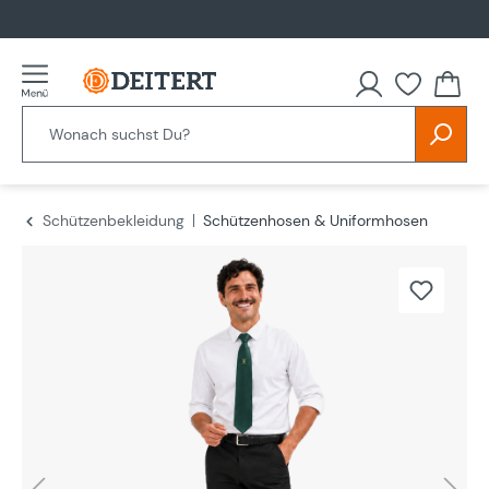
alt springen
Schützenbekleidung
Schützenhosen & Uniformhosen
Bildergalerie überspringen