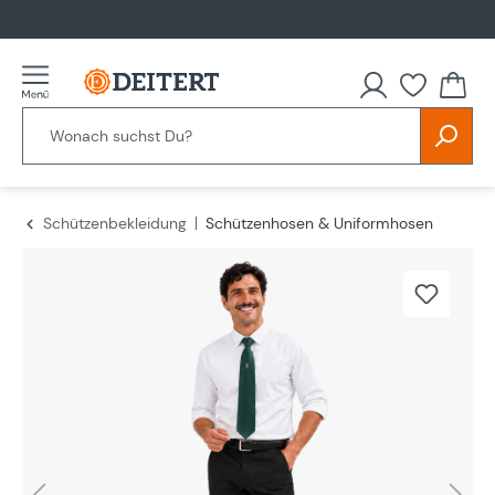
alt springen
Schützenbekleidung
Schützenhosen & Uniformhosen
Bildergalerie überspringen