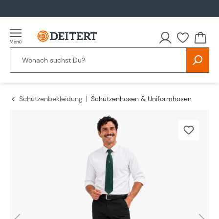
alt springen
Schützenbekleidung
Schützenhosen & Uniformhosen
Bildergalerie überspringen