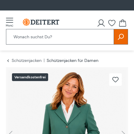
alt springen
Schützenjacken
Schützenjacken für Damen
Bildergalerie überspringen
Versandkostenfrei