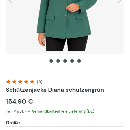
(3)
Durchschnittliche Bewertung von 5 von 5 Sternen
Schützenjacke Diana schützengrün
154,90 €
inkl. MwSt. -
✓ Versandkostenfreie Lieferung (DE)
Größe