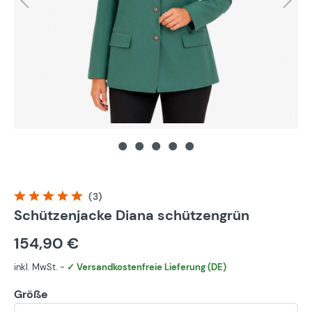
(3)
Durchschnittliche Bewertung von 5 von 5 Sternen
Schützenjacke Diana schützengrün
154,90 €
inkl. MwSt. -
✓ Versandkostenfreie Lieferung (DE)
Größe