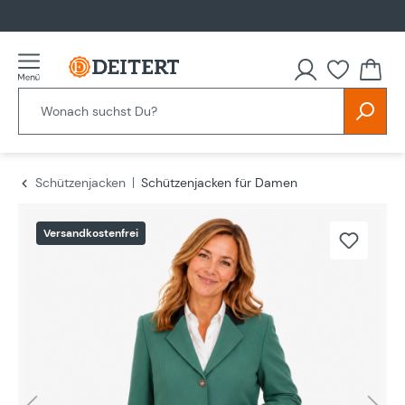
alt springen
Schützenjacken
Schützenjacken für Damen
Bildergalerie überspringen
Versandkostenfrei