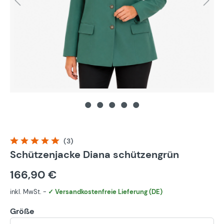
(3)
Durchschnittliche Bewertung von 5 von 5 Sternen
Schützenjacke Diana schützengrün
166,90 €
inkl. MwSt. -
✓ Versandkostenfreie Lieferung (DE)
Größe