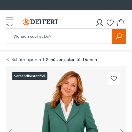
alt springen
Schützenjacken
Schützenjacken für Damen
Bildergalerie überspringen
Versandkostenfrei