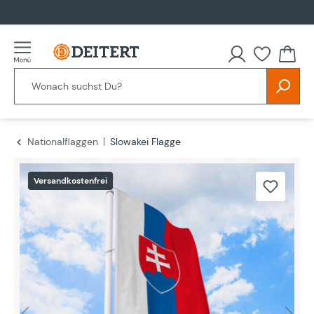
alt springen
Nationalflaggen
Slowakei Flagge
Bildergalerie überspringen
Versandkostenfrei