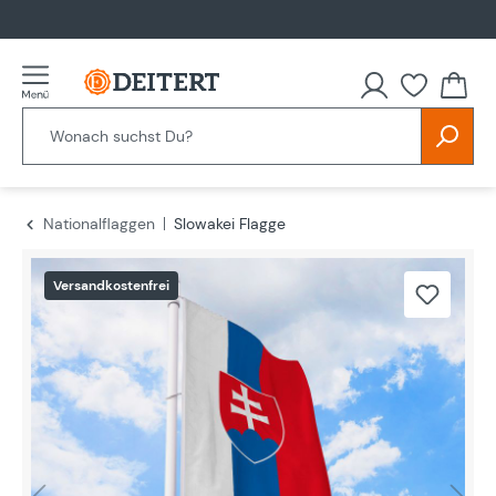
alt springen
Nationalflaggen
Slowakei Flagge
Bildergalerie überspringen
Versandkostenfrei