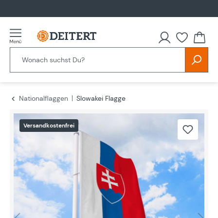
alt springen
Nationalflaggen
Slowakei Flagge
Bildergalerie überspringen
Versandkostenfrei