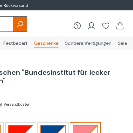
er Rückversand
Festbedarf
Geschenke
Sonderanfertigungen
Sale
schen "Bundesinstitut für lecker
n"
zgl. Versandkosten
hlen