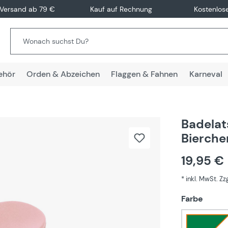
 Versand ab 79 €
Kauf auf Rechnung
Kostenlos
ehör
Orden & Abzeichen
Flaggen & Fahnen
Karneval
Badelat
Bierche
19,95 €
* inkl. MwSt. Z
auswä
Farbe