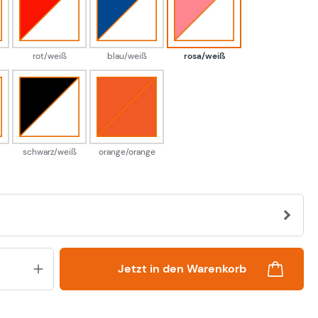
/weiß
rot/weiß
blau/weiß
rosa/weiß
rot/weiß
blau/weiß
rosa/weiß
/weiß
schwarz/weiß
orange/orange
schwarz/weiß
orange/orange
Produkt Anzahl: Gib den gewünsch
Jetzt in den Warenkorb