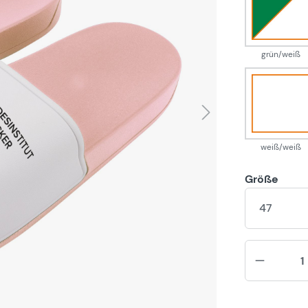
grün
grün/weiß
weiß
weiß/weiß
Größe
47