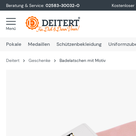
Beratung & Service:
02583-30032-0
Kostenloser
springen
Zur Hauptnavigation springen
Pokale
Medaillen
Schützenbekleidung
Uniformzub
Deitert
Geschenke
Badelatschen mit Motiv
Bildergalerie überspringen