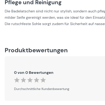
Pflege und Reinigung
Die Badelatschen sind nicht nur stylish, sondern auch pfle
milder Seife gereinigt werden, was sie ideal für den Ein
Die rutschfeste Sohle sorgt zudem für Sicherheit auf nass
Produktbewertungen
0 von 0 Bewertungen
Durchschnittliche Bewertung von 0 von 5 Sternen
Durchschnittliche Kundenbewertung