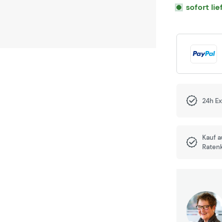
sofort li
24h E
Kauf 
Raten