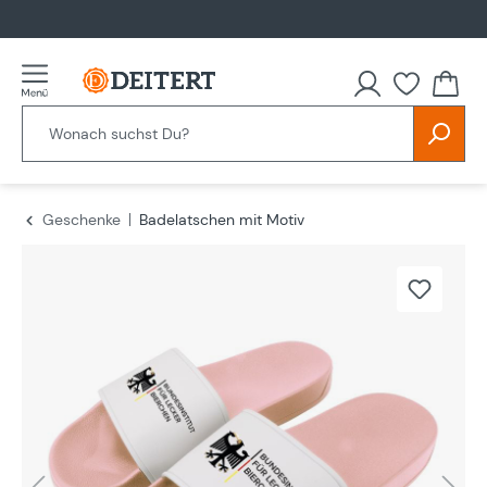
alt springen
Geschenke
Badelatschen mit Motiv
Bildergalerie überspringen