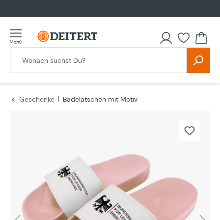
alt springen
Geschenke
Badelatschen mit Motiv
Bildergalerie überspringen