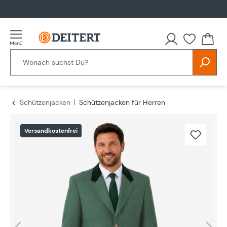
alt springen
Schützenjacken
Schützenjacken für Herren
Bildergalerie überspringen
Versandkostenfrei