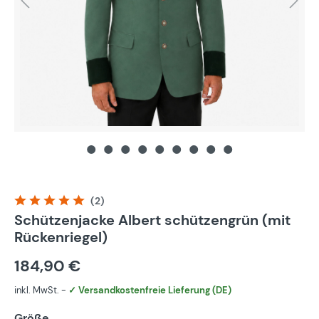
(2)
Durchschnittliche Bewertung von 5 von 5 Sternen
Schützenjacke Albert schützengrün (mit
Rückenriegel)
184,90 €
inkl. MwSt. -
✓ Versandkostenfreie Lieferung (DE)
Größe