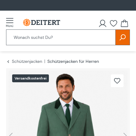
alt springen
Schützenjacken
Schützenjacken für Herren
Bildergalerie überspringen
Versandkostenfrei