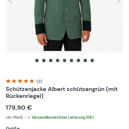
(2)
Durchschnittliche Bewertung von 5 von 5 Sternen
Schützenjacke Albert schützengrün (mit
Rückenriegel)
179,90 €
inkl. MwSt. -
✓ Versandkostenfreie Lieferung (DE)
Größe