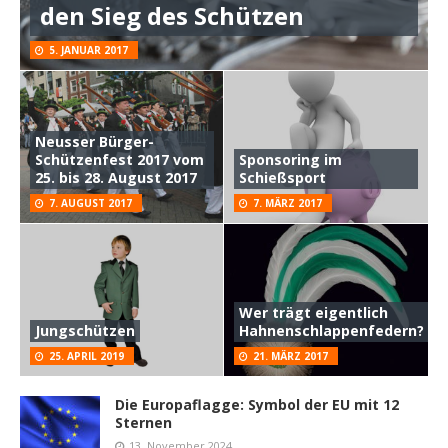
den Sieg des Schützen
5. JANUAR 2017
Neusser Bürger-
Schützenfest 2017 vom
Sponsoring im
25. bis 28. August 2017
Schießsport
7. AUGUST 2017
7. MÄRZ 2017
Wer trägt eigentlich
Jungschützen
Hahnenschlappenfedern?
25. APRIL 2019
21. MÄRZ 2017
Die Europaflagge: Symbol der EU mit 12
Sternen
13. November 2024