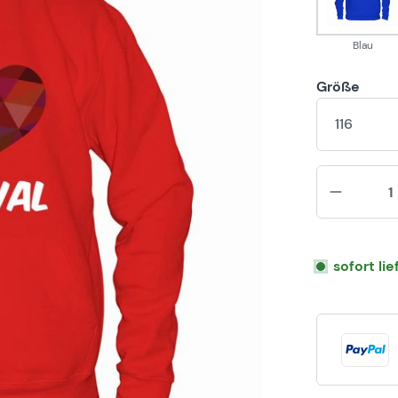
Blau
Größe
116
sofort li