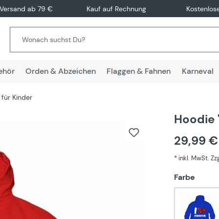
 Versand ab 79 €
Kauf auf Rechnung
Kostenlos
ehör
Orden & Abzeichen
Flaggen & Fahnen
Karneval
für Kinder
Hoodie "
29,99 
* inkl. MwSt. Z
auswä
Farbe
Blau