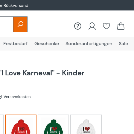
er Rückversand
Festbedarf
Geschenke
Sonderanfertigungen
Sale
I Love Karneval" - Kinder
€
zgl. Versandkosten
hlen
rot
Grün
Weiß