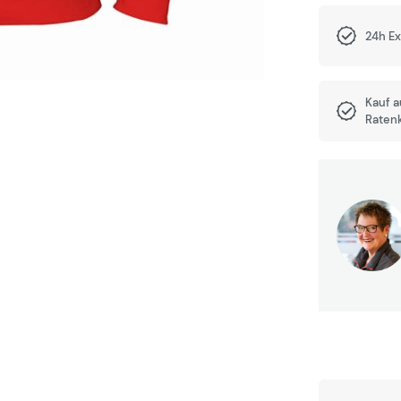
24h E
Kauf 
Raten