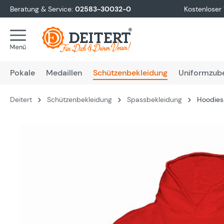
Beratung & Service:
02583-30032-0
Kostenloser
springen
Zur Hauptnavigation springen
Pokale
Medaillen
Schützenbekleidung
Uniformzub
Deitert
Schützenbekleidung
Spassbekleidung
Hoodies 
Bildergalerie überspringen