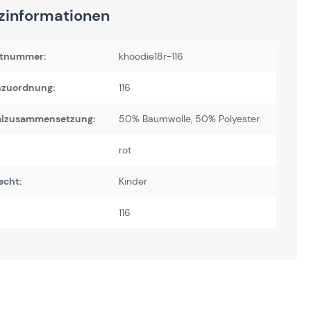
zinformationen
tnummer:
khoodie18r-116
zuordnung:
116
alzusammensetzung:
50% Baumwolle, 50% Polyester
rot
echt:
Kinder
116