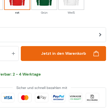
rot
Grün
Weiß
Produkt Anzahl: Gib den gewünsch
Jetzt in den Warenkorb
eferbar: 2 - 4 Werktage
Sicher und schnell bezahlen mit