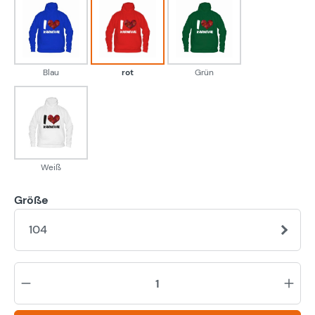
Blau
rot
Grün
Blau
rot
Grün
Weiß
Weiß
Größe
104
Pr