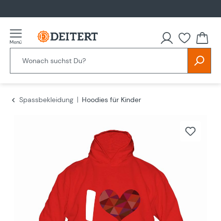
alt springen
Spassbekleidung
Hoodies für Kinder
Bildergalerie überspringen