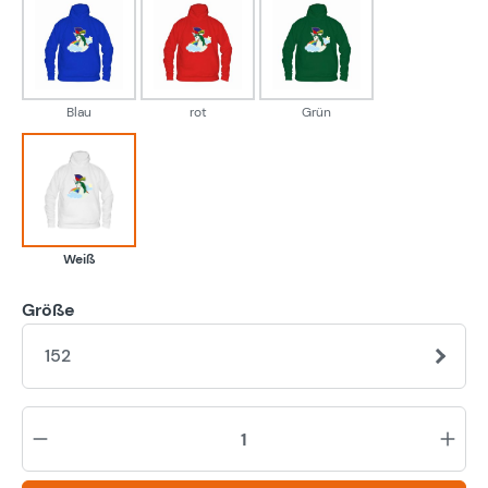
Blau
rot
Grün
Blau
rot
Grün
Weiß
Weiß
Größe
152
Pr