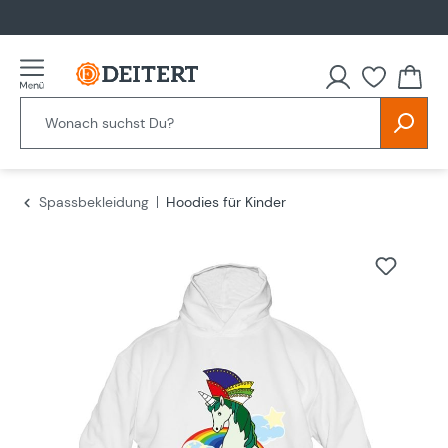
alt springen
Spassbekleidung
Hoodies für Kinder
Bildergalerie überspringen