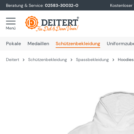
Beratung & Service:
02583-30032-0
Kostenloser
springen
Zur Hauptnavigation springen
Pokale
Medaillen
Schützenbekleidung
Uniformzub
Deitert
Schützenbekleidung
Spassbekleidung
Hoodies 
Bildergalerie überspringen