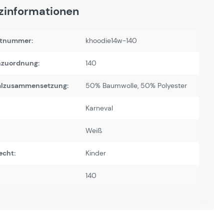
zinformationen
tnummer:
khoodie14w-140
zuordnung:
140
alzusammensetzung:
50% Baumwolle, 50% Polyester
Karneval
Weiß
echt:
Kinder
140