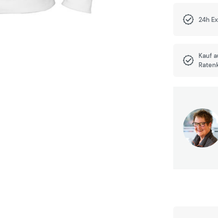
24h E
Kauf 
Raten