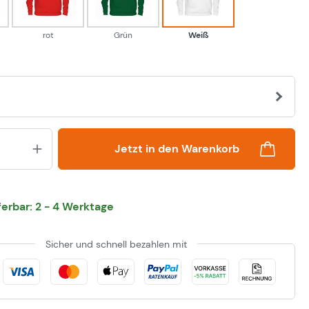
rot
Grün
Weiß
Produkt Anzahl: Gib den gewünsch
Jetzt in den Warenkorb
eferbar: 2 - 4 Werktage
Sicher und schnell bezahlen mit