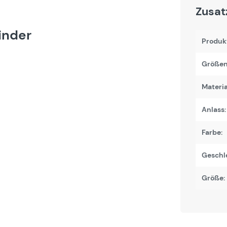
Zusat
inder
Produk
Größen
Materi
Anlass:
Farbe:
Geschl
Größe: