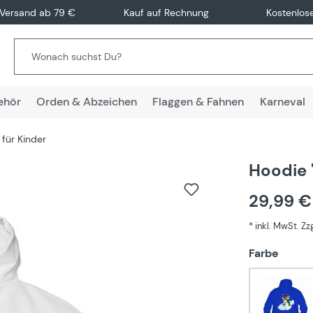
 Versand ab 79 €
Kauf auf Rechnung
Kostenlos
ehör
Orden & Abzeichen
Flaggen & Fahnen
Karneval
für Kinder
Hoodie 
29,99 
* inkl. MwSt. Z
auswä
Farbe
Blau