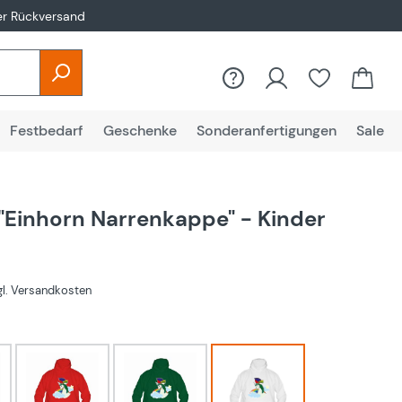
er Rückversand
Festbedarf
Geschenke
Sonderanfertigungen
Sale
"Einhorn Narrenkappe" - Kinder
€
zgl. Versandkosten
hlen
rot
Grün
Weiß