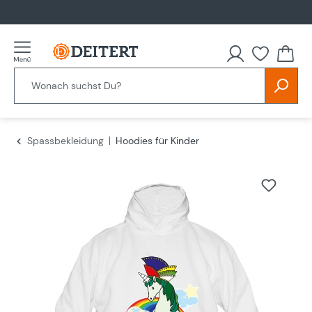
alt springen
Spassbekleidung
Hoodies für Kinder
Bildergalerie überspringen