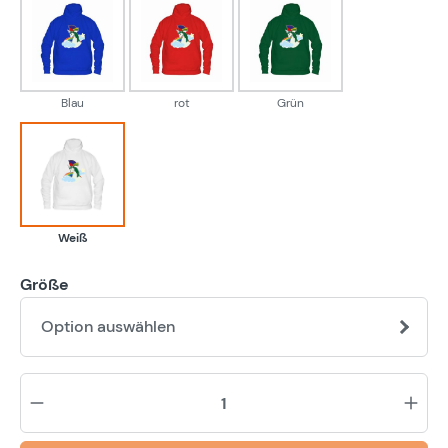
Blau
rot
Grün
Blau
rot
Grün
Weiß
Weiß
Größe
Option auswählen
Pr