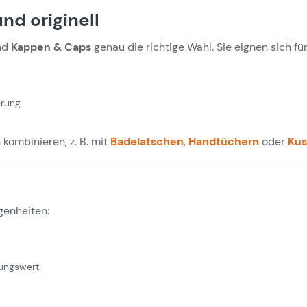
nd originell
ind
Kappen & Caps
genau die richtige Wahl. Sie eignen sich fü
erung
kombinieren, z. B. mit
Badelatschen
,
Handtüchern
oder
Kus
genheiten:
nungswert