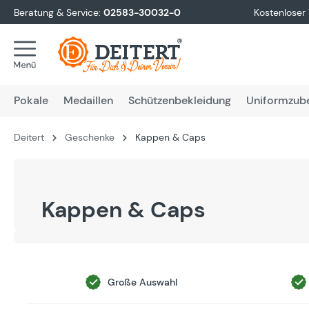
Beratung & Service:
02583-30032-0
Kostenloser
springen
Zur Hauptnavigation springen
Pokale
Medaillen
Schützenbekleidung
Uniformzub
Deitert
Geschenke
Kappen & Caps
Kappen & Caps
Große Auswahl