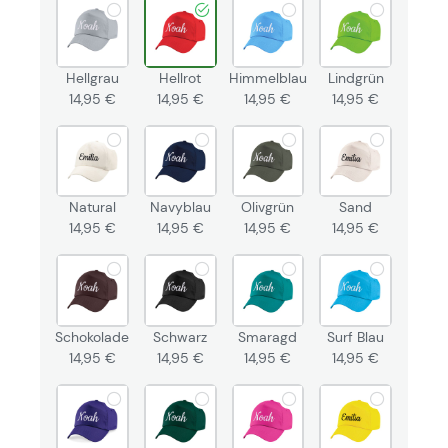
Hellgrau
Hellrot
Himmelblau
Lindgrün
14,95 €
14,95 €
14,95 €
14,95 €
Natural
Navyblau
Olivgrün
Sand
14,95 €
14,95 €
14,95 €
14,95 €
Schokolade
Schwarz
Smaragd
Surf Blau
14,95 €
14,95 €
14,95 €
14,95 €