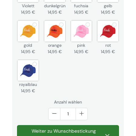
Violett
dunkelgrün
fuchsia
gelb
14,95 €
14,95 €
14,95 €
14,95 €
gold
orange
pink
rot
14,95 €
14,95 €
14,95 €
14,95 €
royalblau
14,95 €
Anzahl wählen
Weiter zu Wunschbestickung