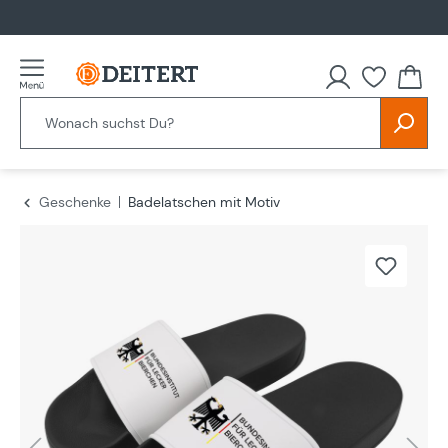
alt springen
Geschenke
Badelatschen mit Motiv
Bildergalerie überspringen