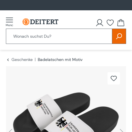
alt springen
Geschenke
Badelatschen mit Motiv
Bildergalerie überspringen