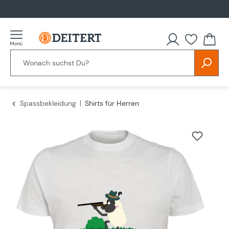
alt springen
Spassbekleidung
Shirts für Herren
Bildergalerie überspringen