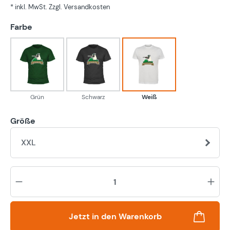
* inkl. MwSt. Zzgl. Versandkosten
auswählen
Farbe
Grün
Schwarz
Weiß
Grün
Schwarz
Weiß
Größe
XXL
Pr
Jetzt in den Warenkorb