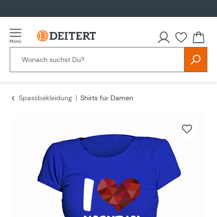
alt springen
Spassbekleidung
Shirts für Damen
Bildergalerie überspringen