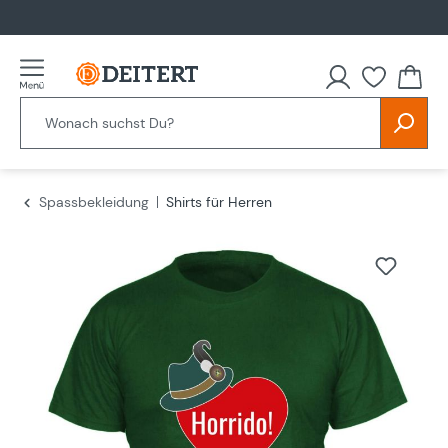
alt springen
Spassbekleidung
Shirts für Herren
Bildergalerie überspringen