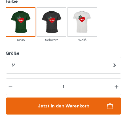
auswählen
Farbe
Grün
Schwarz
Weiß
Grün
Schwarz
Weiß
Größe
M
Pr
Jetzt in den Warenkorb