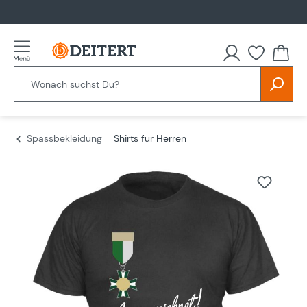
alt springen
Spassbekleidung
Shirts für Herren
Bildergalerie überspringen