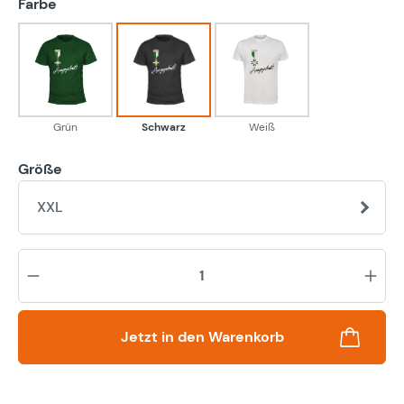
auswählen
Farbe
Grün
Schwarz
Weiß
Grün
Schwarz
Weiß
Größe
XXL
Pr
Jetzt in den Warenkorb