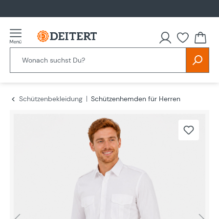
alt springen
Schützenbekleidung
Schützenhemden für Herren
Bildergalerie überspringen