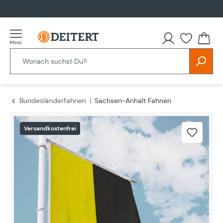
alt springen
Bundesländerfahnen
Sachsen-Anhalt Fahnen
Bildergalerie überspringen
Versandkostenfrei