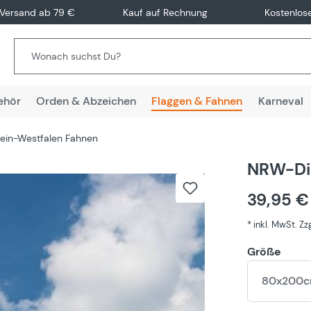
 Versand ab 79 €
Kauf auf Rechnung
Kostenlos
ehör
Orden & Abzeichen
Flaggen & Fahnen
Karneval
ein-Westfalen Fahnen
NRW-Di
39,95 
* inkl. MwSt. Z
Größe
80x200