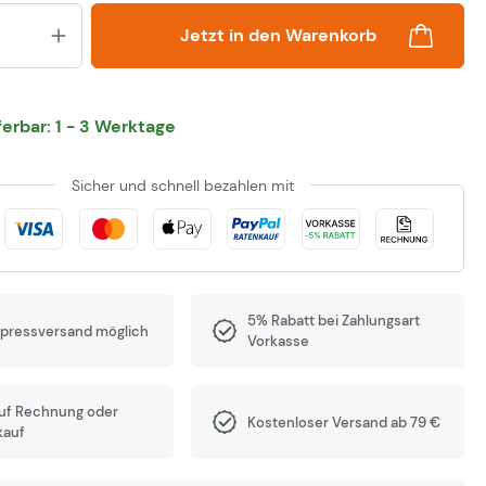
Produkt Anzahl: Gib den gewünsch
Jetzt in den Warenkorb
eferbar: 1 - 3 Werktage
Sicher und schnell bezahlen mit
5% Rabatt bei Zahlungsart
xpressversand möglich
Vorkasse
auf Rechnung oder
Kostenloser Versand ab 79 €
kauf