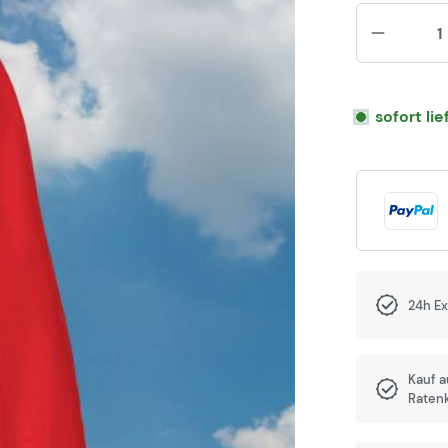
sofort li
24h E
Kauf 
Raten