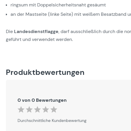
ringsum mit Doppelsicherheitsnaht gesäumt
an der Mastseite (linke Seite) mit weißem Besatzband 
Die
Landesdienstflagge
, darf ausschließlich durch die 
geführt und verwendet werden.
Produktbewertungen
0 von 0 Bewertungen
Durchschnittliche Bewertung von 0 von 5 Sternen
Durchschnittliche Kundenbewertung