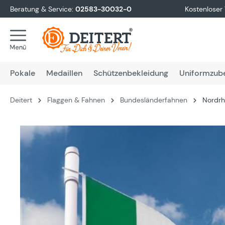
Beratung & Service:
02583-30032-0
Kostenloser
springen
Zur Hauptnavigation springen
Pokale
Medaillen
Schützenbekleidung
Uniformzub
Deitert
Flaggen & Fahnen
Bundesländerfahnen
Nordrh
Bildergalerie überspringen