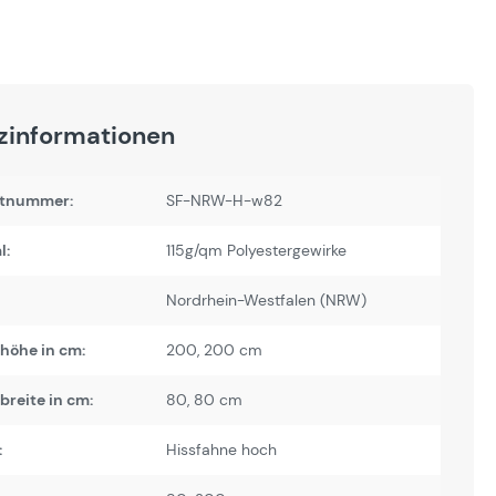
zinformationen
tnummer:
SF-NRW-H-w82
l:
115g/qm Polyestergewirke
Nordrhein-Westfalen (NRW)
höhe in cm:
200
, 200 cm
reite in cm:
80
, 80 cm
:
Hissfahne hoch